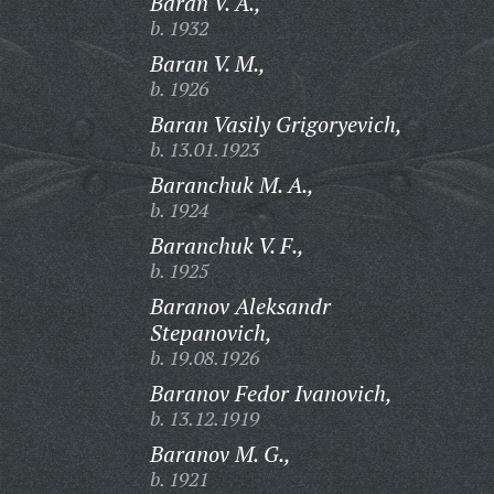
Baran V. A.,
b. 1932
Baran V. M.,
b. 1926
Baran Vasily Grigoryevich,
b. 13.01.1923
Baranchuk M. A.,
b. 1924
Baranchuk V. F.,
b. 1925
Baranov Aleksandr
Stepanovich,
b. 19.08.1926
Baranov Fedor Ivanovich,
b. 13.12.1919
Baranov M. G.,
b. 1921