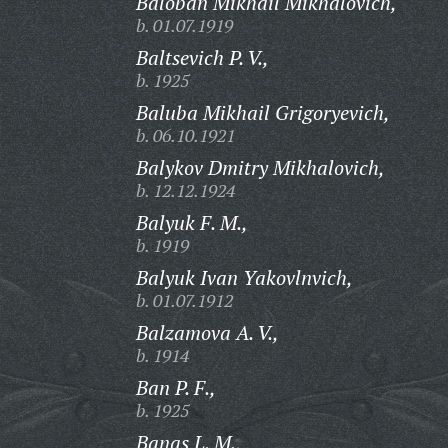
Baloban Mikhail Mikhalovich,
b. 01.07.1919
Baltsevich P. V.,
b. 1925
Baluba Mikhail Grigoryevich,
b. 06.10.1921
Balykov Dmitry Mikhalovich,
b. 12.12.1924
Balyuk F. M.,
b. 1919
Balyuk Ivan Yakovlnvich,
b. 01.07.1912
Balzamova A. V.,
b. 1914
Ban P. F.,
b. 1925
Banas L. M.,