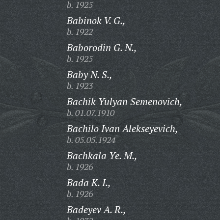
b. 1925
Babinok V. G.,
b. 1922
Baborodin G. N.,
b. 1925
Baby N. S.,
b. 1923
Bachik Yulyan Semenovich,
b. 01.07.1910
Bachilo Ivan Alekseyevich,
b. 05.05.1924
Bachkala Ye. M.,
b. 1926
Bada K. I.,
b. 1926
Badeyev A. R.,