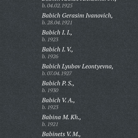
b. 04.02.1925
Babich Gerasim Ivanovich,
b. 28.04.1921
Babich I. I.,
b. 1923
Babich I. V.,
b. 1926
Babich Lyubov Leontyevna,
b. 07.04.1927
Babich P. S.,
b. 1930
Babich V. A.,
b. 1923
Babina M. Kh.,
b. 1921
Babinets V. M.,