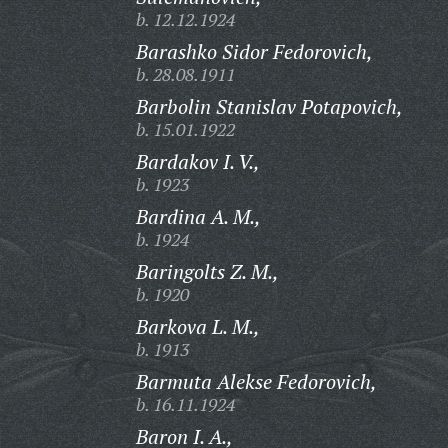
b. 12.12.1924
Barashko Sidor Fedorovich,
b. 28.08.1911
Barbolin Stanislav Potapovich,
b. 15.01.1922
Bardakov I. V.,
b. 1923
Bardina A. M.,
b. 1924
Baringolts Z. M.,
b. 1920
Barkova L. M.,
b. 1913
Barmuta Alekse Fedorovich,
b. 16.11.1924
Baron I. A.,