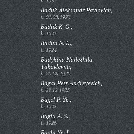
b. 1932
Baduk Aleksandr Pavlovich,
b. 01.08.1923
Baduk K. G.,
b. 1923
Badun N. K.,
b. 1924
Badykina Nadezhda
Yakovlevna,
b. 20.08.1920
Bagal Petr Andreyevich,
b. 27.12.1925
Bagel P. Ye.,
b. 1927
Bagla A. S.,
b. 1926
Bagla Ye. I.,