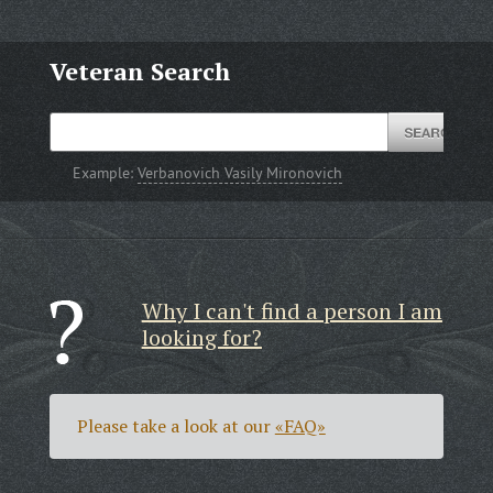
Veteran Search
Example:
Verbanovich Vasily Mironovich
Why I can't find a person I am
looking for?
Please take a look at our
«FAQ»