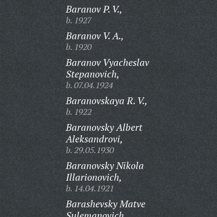
Baranov P. V.,
b. 1927
Baranov V. A.,
b. 1920
Baranov Vyacheslav
Stepanovich,
b. 07.04.1924
Baranovskaya R. V.,
b. 1922
Baranovsky Albert
Aleksandrovi,
b. 29.05.1930
Baranovsky Nikola
Illarionovich,
b. 14.04.1921
Barashevsky Matve
Sulemanovich,