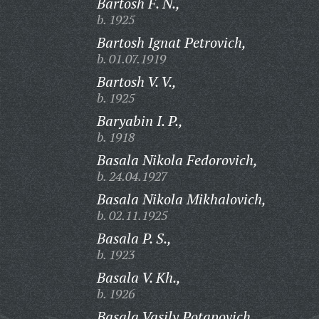
Bartosh F. N.,
b. 1925
Bartosh Ignat Petrovich,
b. 01.07.1919
Bartosh V. V.,
b. 1925
Baryabin I. P.,
b. 1918
Basala Nikola Fedorovich,
b. 24.04.1927
Basala Nikola Mikhalovich,
b. 02.11.1925
Basala P. S.,
b. 1923
Basala V. Kh.,
b. 1926
Basala Vasily Potapovich,