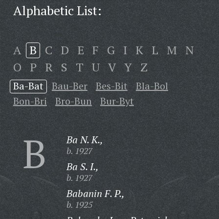
Alphabetic List:
A
B
C
D
E
F
G
I
K
L
M
N
O
P
R
S
T
U
V
Y
Z
Ba-Bat
Bau-Ber
Bes-Bit
Bla-Bol
Bon-Bri
Bro-Bun
Bur-Byt
B
Ba N. K.,
b. 1927
Ba S. I.,
b. 1927
Babanin F. P.,
b. 1925