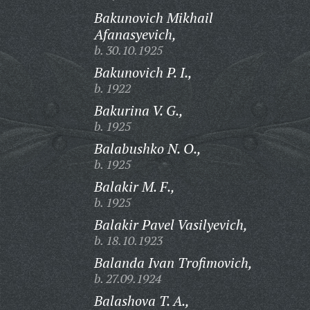
Bakunovich Mikhail
Afanasyevich,
b. 30.10.1925
Bakunovich P. I.,
b. 1922
Bakurina V. G.,
b. 1925
Balabushko N. O.,
b. 1925
Balakir M. F.,
b. 1925
Balakir Pavel Vasilyevich,
b. 18.10.1923
Balanda Ivan Trofimovich,
b. 27.09.1924
Balashova T. A.,