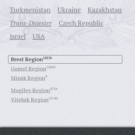
Turkmenistan
Ukraine
Кazakhstan
Trans-Dniester
Czech Republic
Israel
USA
Brest Region
10256
Gomel Region
13609
Minsk Region
9
Mogilev Region
9734
Vitebsk Region
12140